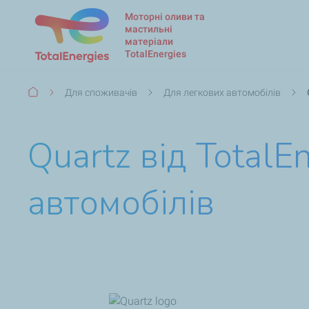
Моторні оливи та
мастильні
матеріали
TotalEnergies
Рядок
Для споживачів
Для легкових автомобілів
навіґації
Quartz від TotalE
автомобілів