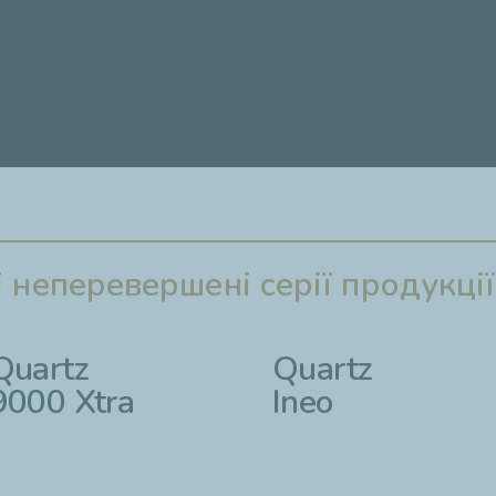
 неперевершені серії продукції
Quartz
Quartz
9000 Xtra
Ineo