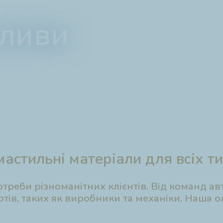
оливи
мастильні матеріали для всіх т
треби різноманітних клієнтів. Від команд а
тів, таких як виробники та механіки. Наша 