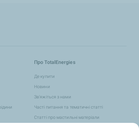
Про TotalEnergies
Де купити
Новини
Зв'яжіться з нами
рідини
Часті питання та тематичні статті
Статті про мастильні матеріали
TotalEnergies та спорт
Цінності та зобов'язання