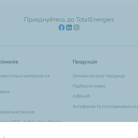
Приєднуйтесь до TotalEnergies
іоналів
Продукція
і мастильні матеріали за
Онлайн каталог продукції
Підібрати оливу
ідини
AdBlue®
Антифризи та охолоджувальні 
пеціальне пальне
пеки (SDS - Safety Data Sheets)