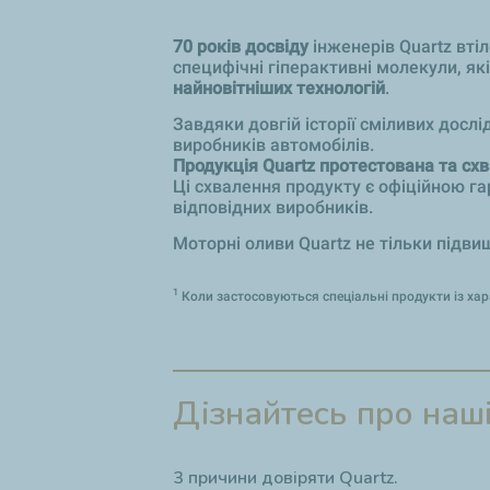
70 років досвіду
інженерів Quartz вті
специфічні гіперактивні молекули, я
найновітніших технологій
.
Завдяки довгій історії сміливих досл
виробників автомобілів.
Продукція Quartz протестована та сх
Ці схвалення продукту є офіційною га
відповідних виробників.
Моторні оливи Quartz не тільки підв
1
Коли застосовуються спеціальні продукти із хар
Дізнайтесь про наш
3 причини довіряти Quartz.