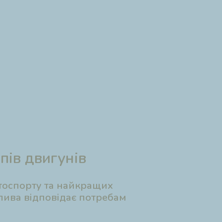
ипів двигунів
втоспорту та найкращих
олива відповідає потребам