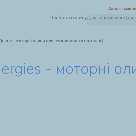
Перейти
Каталог масти
до
Підібрати оливу
Для споживачів
Для 
основного
вмісту
Quartz - моторні оливи для легкових авто (каталог)
nergies - моторні о