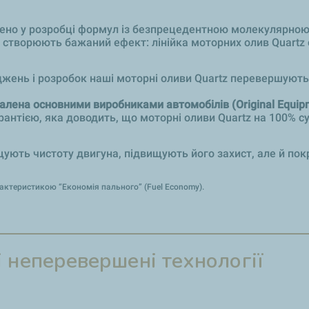
лено у розробці формул із безпрецедентною молекулярною
кі створюють бажаний ефект: лінійка моторних олив Quartz
іджень і розробок наші моторні оливи Quartz перевершують
валена основними виробниками автомобілів (Original Equip
рантією, яка доводить, що моторні оливи Quartz на 100% с
ищують чистоту двигуна, підвищують його захист, але й п
актеристикою “Економія пального” (Fuel Economy).
і неперевершені технології