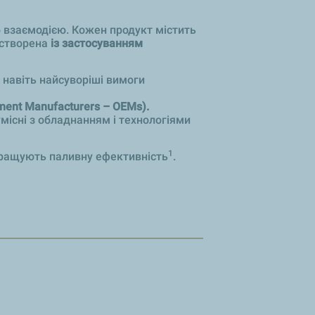
 взаємодією. Кожен продукт містить
 створена
із застосуванням
 навіть найсуворіші вимоги
ment Manufacturers – OEMs).
умісні з обладнанням і технологіями
1
окращують паливну ефективність
.