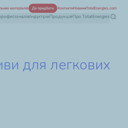
льних матеріалів
Де придбати
Контакти
Новини
TotalEnergies.com
професіоналів
Індустрія
Продукція
Про TotalEnergies
Пошук
ливи для легкових