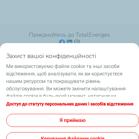
Приєднуйтесь до TotalEnergies
Захист вашої конфіденційності
Ми використовуємо файли cookie та інші засоби
Для споживачів
відстеження, щоб аналізувати, як ви користуєтеся
нашим ресурсом та покращувати рівень
Для професіоналів
обслуговування. Ви можете змінити налаштування
файлів cookie в будь-який момент, натиснувши
Продукція
кнопку «Налаштування моїх файлів cookie».
Доступ до статуту персональних даних і засобів відстеження
Натискаючи кнопку «Я приймаю», ви погоджуєтеся на
Про TotalEnergies
зберігання файлів cookie. Якщо ви натиснете «Я
Я приймаю
відмовляюся», будуть використовуватися лише
технічні файли cookie, необхідні для належного
Керування файлами cookie