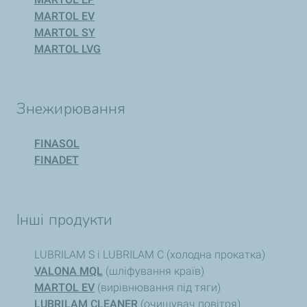
MARTOL EV
MARTOL SY
MARTOL LVG
Знежирювання
FINASOL
FINADET
Інші продукти
LUBRILAM S і LUBRILAM C (холодна прокатка)
VALONA MQL
(шліфування країв)
MARTOL ЕV
(вирівнювання під тяги)
LUBRILAM CLEANER
(очищувач повітря)