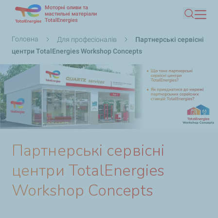
Моторні оливи та
Перейти
мастильні матеріали
TotalEnergies
Пошук
до
основного
Рядок
Головна
Для професіоналів
Партнерські сервісні
вмісту
навіґації
центри TotalEnergies Workshop Concepts
Партнерські сервісні
центри TotalEnergies
Workshop Concepts