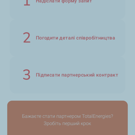
Надіслати форму запит
Погодити деталі співробітництва
Підписати партнерський контракт
Бажаєте стати партнером TotalEnergies?
Зробіть перший крок