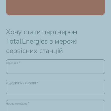
Хочу стати партнером
TotalEnergies в мережі
сервісних станцій
*
Ваше ім'я
*
Код ЄДРПОУ / РНОКПП
*
Номер телефону