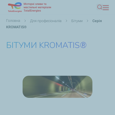
Моторні оливи та
Перейти
мастильні матеріали
TotalEnergies
Пошук
до
основного
Рядок
Головна
Для професіоналів
Бітуми
Серія
вмісту
навіґації
KROMATIS®
БІТУМИ KROMATIS®