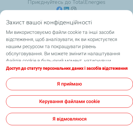
Приєднуйтесь до TotalEnergies
Захист вашої конфіденційності
Ми використовуємо файли cookie та інші засоби
Для споживачів
відстеження, щоб аналізувати, як ви користуєтеся
нашим ресурсом та покращувати рівень
Для професіоналів
обслуговування. Ви можете змінити налаштування
файлів cookie в будь-який момент, натиснувши
Продукція
кнопку «Налаштування моїх файлів cookie».
Доступ до статуту персональних даних і засобів відстеження
Натискаючи кнопку «Я приймаю», ви погоджуєтеся на
Про TotalEnergies
зберігання файлів cookie. Якщо ви натиснете «Я
Я приймаю
відмовляюся», будуть використовуватися лише
технічні файли cookie, необхідні для належного
Керування файлами cookie
функціонування сайту. Додаткову інформацію можна
отримати на сторінці «Статут персональних даних і
Офіційне повідомлення
Файли cookie та персональні дані
Цифрова доступність: часткова відповідність
Cookies
засобів відстеження».
Я відмовляюся
TotalEnergies 2026