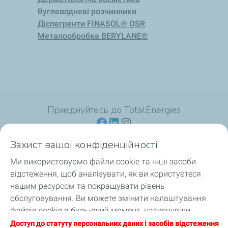
Вуглеводневі розчинники
Діспегренти FINASOL® OSR
Металообробка BERYLANE®
Приєднуйтесь до TotalEnergies
Захист вашої конфіденційності
Ми використовуємо файли cookie та інші засоби
Для споживачів
відстеження, щоб аналізувати, як ви користуєтеся
нашим ресурсом та покращувати рівень
Для професіоналів
обслуговування. Ви можете змінити налаштування
файлів cookie в будь-який момент, натиснувши
Продукція
кнопку «Налаштування моїх файлів cookie».
Доступ до статуту персональних даних і засобів відстеження