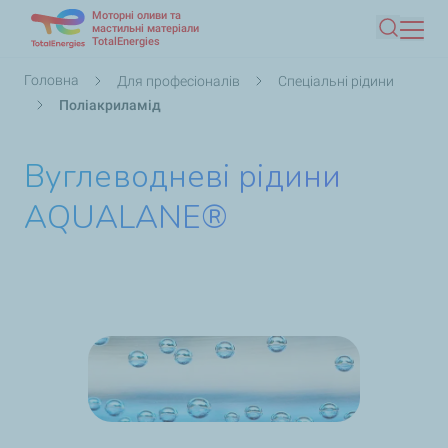
Моторні оливи та
Перейти
мастильні матеріали
TotalEnergies
Пошук
до
основного
Рядок
Головна
Для професіоналів
Спеціальні рідини
вмісту
навіґації
Поліакриламід
Вуглеводневі рідини
AQUALANE®