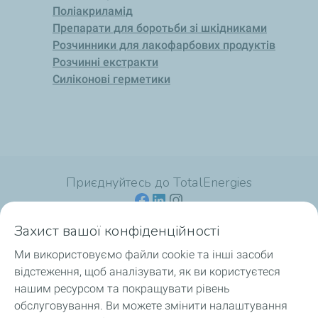
Поліакриламід
Препарати для боротьби зі шкідниками
Розчинники для лакофарбових продуктів
Розчинні екстракти
Силіконові герметики
Приєднуйтесь до TotalEnergies
Захист вашої конфіденційності
Ми використовуємо файли cookie та інші засоби
Для споживачів
відстеження, щоб аналізувати, як ви користуєтеся
нашим ресурсом та покращувати рівень
Для професіоналів
обслуговування. Ви можете змінити налаштування