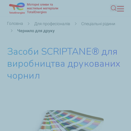
Моторні оливи та
Перейти
мастильні матеріали
TotalEnergies
Пошук
до
основного
Рядок
Головна
Для професіоналів
Спеціальні рідини
вмісту
навіґації
Чернило для друку
Засоби SCRIPTANE® для
виробництва друкованих
чорнил