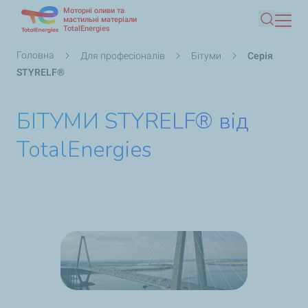
Моторні оливи та
Перейти
мастильні матеріали
TotalEnergies
Пошук
до
основного
Рядок
Головна
Для професіоналів
Бітуми
Серія
вмісту
навіґації
STYRELF®
БІТУМИ STYRELF® від
TotalEnergies