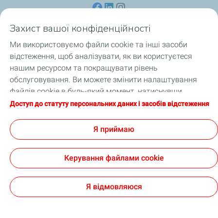
Захист вашої конфіденційності
Ми використовуємо файли cookie та інші засоби
Для споживачів
відстеження, щоб аналізувати, як ви користуєтеся
нашим ресурсом та покращувати рівень
Для професіоналів
обслуговування. Ви можете змінити налаштування
файлів cookie в будь-який момент, натиснувши
Продукція
кнопку «Налаштування моїх файлів cookie».
Доступ до статуту персональних даних і засобів відстеження
Натискаючи кнопку «Я приймаю», ви погоджуєтеся на
Про TotalEnergies
зберігання файлів cookie. Якщо ви натиснете «Я
Я приймаю
відмовляюся», будуть використовуватися лише
технічні файли cookie, необхідні для належного
Керування файлами cookie
функціонування сайту. Додаткову інформацію можна
отримати на сторінці «Статут персональних даних і
Офіційне повідомлення
Файли cookie та персональні дані
Цифрова доступність: часткова відповідність
Cookies
засобів відстеження».
Я відмовляюся
TotalEnergies 2026