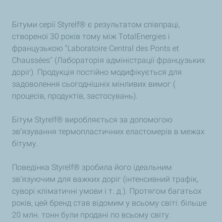
Бітуми серії Styrelf® є результатом співпраці,
створеної 30 років тому між TotalEnergies і
французькою "Laboratoire Central des Ponts et
Chaussées" (Лабораторія адміністрації французьких
доріг). Продукція постійно модифікується для
задоволення сьогоднішніх мінливих вимог (
процесів, продуктів, застосувань).
Бітум Styrelf® виробляється за допомогою
зв’язування термопластичних еластомерів в межах
бітуму.
Поведінка Styrelf® зробила його ідеальним
зв’язуючим для важких доріг (інтенсивний трафік,
суворі кліматичні умови і т. д.). Протягом багатьох
років, цей бренд став відомим у всьому світі: більше
20 млн. тонн були продані по всьому світу.