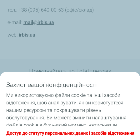
тел.: +38 (095) 640-00-53 (офіс/склад)
e-mail:
mail@irbis.ua
web:
irbis.ua
Приєднуйтесь до TotalEnergies
Захист вашої конфіденційності
Ми використовуємо файли cookie та інші засоби
відстеження, щоб аналізувати, як ви користуєтеся
Для споживачів
нашим ресурсом та покращувати рівень
обслуговування. Ви можете змінити налаштування
Для професіоналів
файлів cookie в будь-який момент, натиснувши
кнопку «Налаштування моїх файлів cookie».
Доступ до статуту персональних даних і засобів відстеження
Продукція