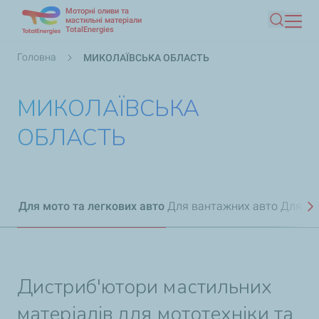
Моторні оливи та
Перейти
мастильні матеріали
TotalEnergies
Пошук
до
основного
Рядок
Головна
МИКОЛАЇВСЬКА ОБЛАСТЬ
вмісту
навіґації
МИКОЛАЇВСЬКА
ОБЛАСТЬ
Для мото та легкових авто
Для вантажних авто
Для мо
Н
Дистриб'ютори мастильних
матеріалів для мототехніки та