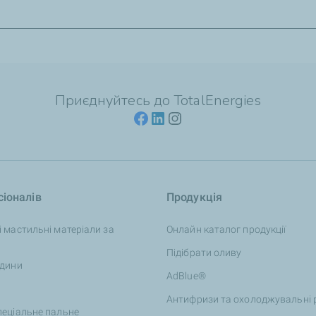
ксандрівка, вул. Київський шлях, 121.
Приєднуйтесь до TotalEnergies
іоналів
Продукція
і мастильні матеріали за
Онлайн каталог продукції
Підібрати оливу
ідини
AdBlue®
Антифризи та охолоджувальні 
пеціальне пальне