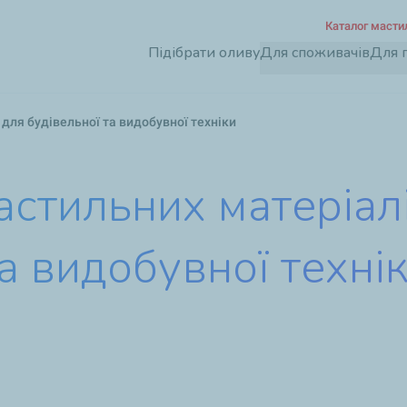
Перейти
Каталог масти
до
Підібрати оливу
Для споживачів
Для 
основного
вмісту
для будівельної та видобувної техніки
стильних матеріалі
а видобувної техні