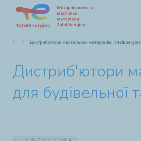
Моторні оливи та
мастильні
матеріали
TotalEnergies
Рядок
Дистриб'ютори мастильних матеріалів TotalEnergies 
навіґації
Дистриб'ютори ма
для будівельної т
ТОВ "ДОН-ТЕРМІНАЛ"