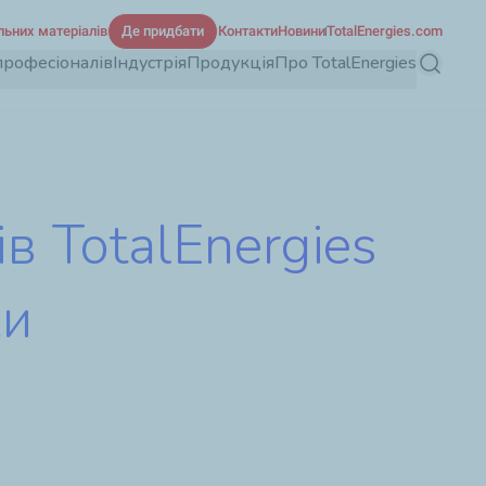
льних матеріалів
Де придбати
Контакти
Новини
TotalEnergies.com
професіоналів
Індустрія
Продукція
Про TotalEnergies
Пошук
в TotalEnergies
ки