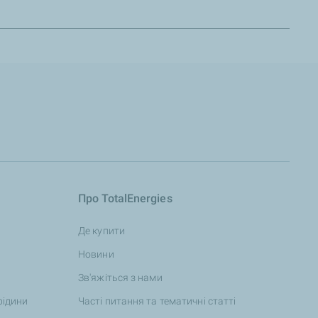
Про TotalEnergies
Де купити
Новини
Зв'яжіться з нами
рідини
Часті питання та тематичні статті