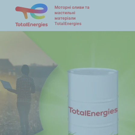
Моторні оливи та
мастильні
матеріали
TotalEnergies