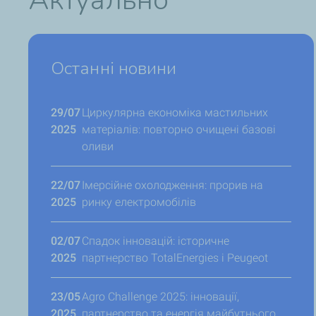
Актуально
Останні новини
29/07
Циркулярна економіка мастильних
2025
матеріалів: повторно очищені базові
оливи
22/07
Імерсійне охолодження: прорив на
2025
ринку електромобілів
02/07
Спадок інновацій: історичне
2025
партнерство TotalEnergies і Peugeot
23/05
Agro Challenge 2025: інновації,
2025
партнерство та енергія майбутнього