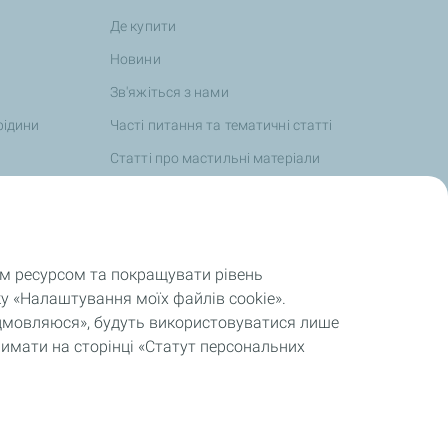
Де купити
Новини
Зв'яжіться з нами
рідини
Часті питання та тематичні статті
Статті про мастильні матеріали
TotalEnergies та спорт
Цінності та зобов'язання
Звітність, регулярна та особлива
им ресурсом та покращувати рівень
інформація
у «Налаштування моїх файлів cookie».
відмовляюся», будуть використовуватися лише
римати на сторінці «Статут персональних