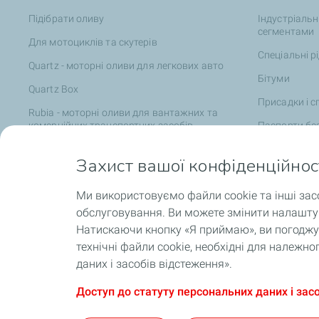
Підібрати оливу
Індустріальн
сегментами
Для мотоциклів та скутерів
Спеціальні р
Quartz - моторні оливи для легкових авто
Бітуми
Quartz Box
Присадки і с
Rubia - моторні оливи для вантажних та
комерційних транспортних засобів
Паспорти без
Agri Range - мастильні матеріали для
Захист вашої конфіденційнос
сільськогосподарської техніки
Позашляхова та будівельна техніка
Ми використовуємо файли cookie та інші зас
Катери та яхти
обслуговування. Ви можете змінити налаштув
Натискаючи кнопку «Я приймаю», ви погоджує
EV Fluids для електротранспорту
технічні файли cookie, необхідні для належ
Партнерські сервісні центри TotalEnergies
даних і засобів відстеження».
Доступ до статуту персональних даних і зас