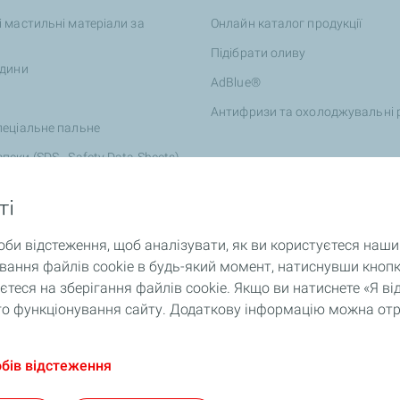
і мастильні матеріали за
Онлайн каталог продукції
Підібрати оливу
ідини
AdBlue®
Антифризи та охолоджувальні 
пеціальне пальне
пеки (SDS - Safety Data Sheets)
ті
оби відстеження, щоб аналізувати, як ви користуєтеся наш
ання файлів cookie в будь-який момент, натиснувши кнопк
теся на зберігання файлів cookie. Якщо ви натиснете «Я 
ного функціонування сайту. Додаткову інформацію можна от
обів відстеження