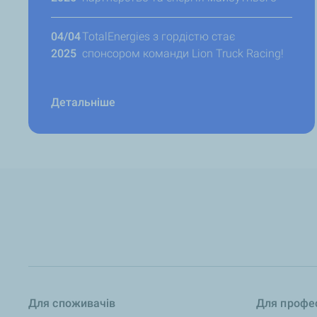
04/04
TotalEnergies з гордістю стає
2025
спонсором команди Lion Truck Racing!
Детальніше
Для споживачів
Для профес