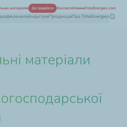
льних матеріалів
Де придбати
Контакти
Новини
TotalEnergies.com
професіоналів
Індустрія
Продукція
Про TotalEnergies
Пошук
ьні матеріали
когосподарської
и