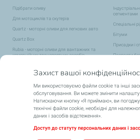
Підібрати оливу
Індустріальн
сегментами
Для мотоциклів та скутерів
Спеціальні р
Quartz - моторні оливи для легкових авто
Бітуми
Quartz Box
Присадки і с
Rubia - моторні оливи для вантажних та
комерційних транспортних засобів
Паспорти без
Agri Range - мастильні матеріали для
Захист вашої конфіденційнос
сільськогосподарської техніки
Позашляхова та будівельна техніка
Ми використовуємо файли cookie та інші зас
Катери та яхти
обслуговування. Ви можете змінити налаштув
Натискаючи кнопку «Я приймаю», ви погоджує
EV Fluids для електротранспорту
технічні файли cookie, необхідні для належ
Партнерські сервісні центри TotalEnergies
даних і засобів відстеження».
Доступ до статуту персональних даних і зас