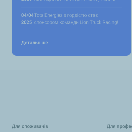
04/04
TotalEnergies з гордістю стає
2025
спонсором команди Lion Truck Racing!
Детальніше
Для споживачів
Для профес