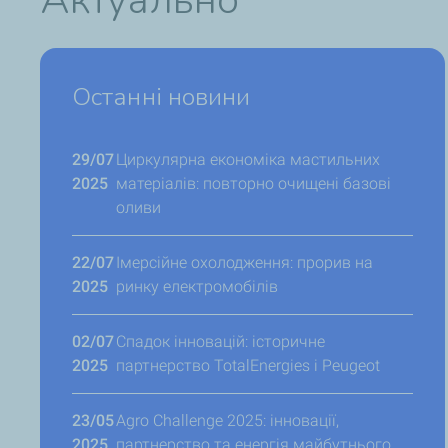
Актуально
Останні новини
29/07
Циркулярна економіка мастильних
2025
матеріалів: повторно очищені базові
оливи
22/07
Імерсійне охолодження: прорив на
2025
ринку електромобілів
02/07
Спадок інновацій: історичне
2025
партнерство TotalEnergies і Peugeot
23/05
Agro Challenge 2025: інновації,
2025
партнерство та енергія майбутнього