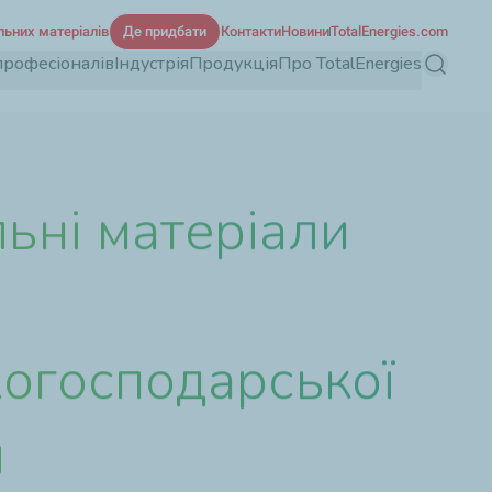
льних матеріалів
Де придбати
Контакти
Новини
TotalEnergies.com
професіоналів
Індустрія
Продукція
Про TotalEnergies
Пошук
ьні матеріали
когосподарської
и