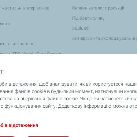
і мастильні матеріали за
Онлайн каталог продукції
Підібрати оливу
ідини
AdBlue®
Антифризи та охолоджувальні 
пеціальне пальне
пеки (SDS - Safety Data Sheets)
ті
оби відстеження, щоб аналізувати, як ви користуєтеся наш
ання файлів cookie в будь-який момент, натиснувши кнопк
теся на зберігання файлів cookie. Якщо ви натиснете «Я 
ного функціонування сайту. Додаткову інформацію можна от
обів відстеження