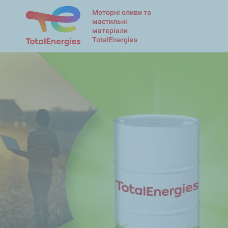
Моторні оливи та
мастильні
матеріали
TotalEnergies