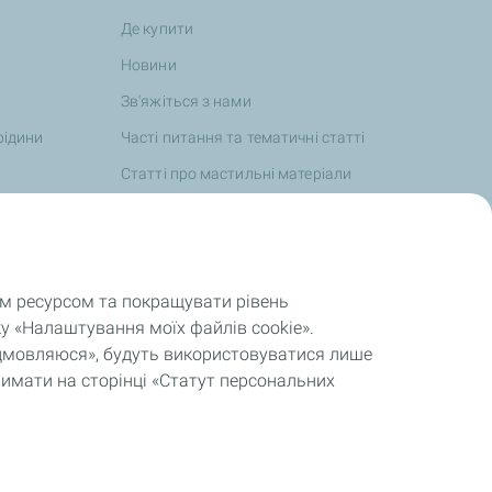
Де купити
Новини
Зв'яжіться з нами
рідини
Часті питання та тематичні статті
Статті про мастильні матеріали
TotalEnergies та спорт
Цінності та зобов'язання
Звітність, регулярна та особлива
им ресурсом та покращувати рівень
інформація
у «Налаштування моїх файлів cookie».
відмовляюся», будуть використовуватися лише
римати на сторінці «Статут персональних