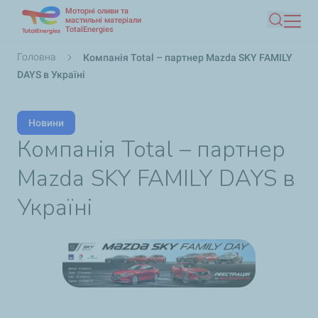
Моторні оливи та
Перейти
мастильні матеріали
TotalEnergies
Пошук
до
основного
Рядок
Головна
Компанія Total – партнер Mazda SKY FAMILY
вмісту
навіґації
DAYS в Україні
Новини
Компанія Total – партнер
Mazda SKY FAMILY DAYS в
Україні