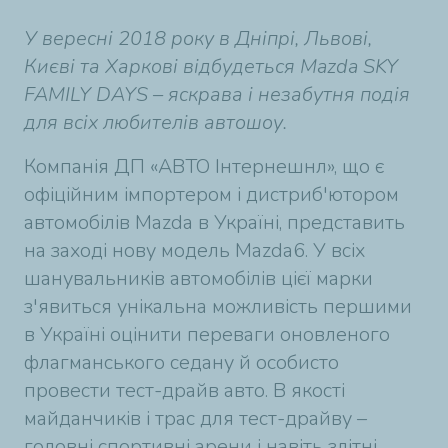
У вересні 2018 року в Дніпрі, Львові,
Києві та Харкові відбудеться Mazda SKY
FAMILY DAYS – яскрава і незабутня подія
для всіх любителів автошоу.
Компанія ДП
«
АВТО Інтернешнл
»
, що є
офіційним імпортером і дистриб'ютором
автомобілів Mazda в Україні, представить
на заході нову модель Mazda6. У всіх
шанувальників автомобілів цієї марки
з'явиться унікальна можливість першими
в Україні оцінити переваги оновленого
флагманського седану й особисто
провести тест-драйв авто. В якості
майданчиків і трас для тест-драйву –
головні спортивні арени і навіть злітні