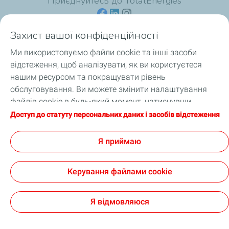
Приєднуйтесь до TotalEnergies
Захист вашої конфіденційності
Ми використовуємо файли cookie та інші засоби
Для споживачів
відстеження, щоб аналізувати, як ви користуєтеся
нашим ресурсом та покращувати рівень
Для професіоналів
обслуговування. Ви можете змінити налаштування
файлів cookie в будь-який момент, натиснувши
Продукція
кнопку «Налаштування моїх файлів cookie».
Доступ до статуту персональних даних і засобів відстеження
Натискаючи кнопку «Я приймаю», ви погоджуєтеся на
Про TotalEnergies
зберігання файлів cookie. Якщо ви натиснете «Я
Я приймаю
відмовляюся», будуть використовуватися лише
технічні файли cookie, необхідні для належного
Керування файлами cookie
функціонування сайту. Додаткову інформацію можна
отримати на сторінці «Статут персональних даних і
Офіційне повідомлення
Файли cookie та персональні дані
Цифрова доступність: часткова відповідність
Cookies
засобів відстеження».
Я відмовляюся
TotalEnergies 2026