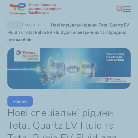
Моторні оливи та
Перейти
мастильні матеріали
TotalEnergies
Пошук
до
основного
Рядок
...
Головна
Нові спеціальні рідини Total Quartz EV
вмісту
навіґації
Fluid та Total Rubia EV Fluid для електричних та гібридних
автомобілів
Новини
Нові спеціальні рідини
Total Quartz EV Fluid та