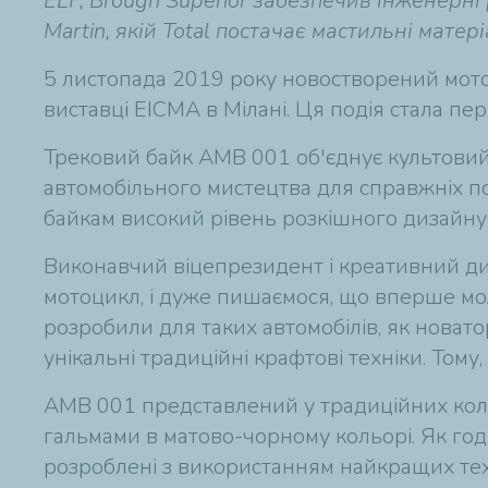
ELF, Brough Superior забезпечив інженерн
Martin, якій Total постачає мастильні мате
5 листопада 2019 року новостворений мотоц
виставці EICMA в Мілані. Ця подія стала пе
Трековий байк AMB 001 об'єднує культовий 
автомобільного мистецтва для справжніх п
байкам високий рівень розкішного дизайну 
Виконавчий віцепрезидент і креативний ди
мотоцикл, і дуже пишаємося, що вперше мож
розробили для таких автомобілів, як новато
унікальні традиційні крафтові техніки. Том
AMB 001 представлений у традиційних кольор
гальмами в матово-чорному кольорі. Як годи
розроблені з використанням найкращих техно