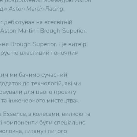
був розроблений командою Aston
ди Aston Martin Racing.
r дебютував на всесвітній
ston Martin і Brough Superior.
ня Brough Superior. Це витвір
трує не властивий гоночним
ким ми бачимо сучасний
одаток до технологій, які ми
товували для цього проєкту
 та інженерного мистецтва».
 Essence, з колесами, вилкою та
сі компоненти були спеціально
олокна, титану і литого