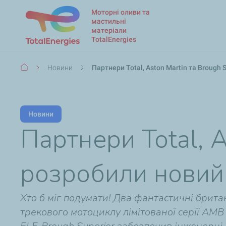
Моторні оливи та
мастильні
матеріали
TotalEnergies
Рядок
Новини
Партнери Total, Aston Martin та Brough
навіґації
Новини
Партнери Total, A
розробили новий
Хто б міг подумати! Два фантастичні брита
трекового мотоциклу лімітованої серії AM