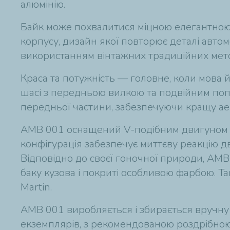
алюмінію.
Байк може похвалитися міцною елегантною 
корпусу, дизайн якої повторює деталі автомо
використанням вінтажних традиційних метод
Краса та потужність — головне, коли мова 
шасі з передньою вилкою та подвійним попе
передньої частини, забезпечуючи кращу ае
AMB 001 оснащений V-подібним двигуном з т
конфігурація забезпечує миттєву реакцію д
Відповідно до своєї гоночної природи, AMB
баку кузова і покриті особливою фарбою. Та
Martin.
AMB 001 виробляється і збирається вручну 
екземплярів, з рекомендованою роздрібно