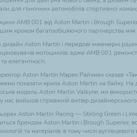
і рішення для двигуна нового байку, а дизайн 
ріали для гоночних автомобілів спортивної коман
икл AMB 001 від Aston Martin і Brough Superio
ршим кроком багатообіцяючого партнерства між A
дизайн Aston Martin і передові інженерні рішен
оціновувачів мотоциклів, адже AMB 001 демонс
та елегантності.
ректор Aston Martin Марек Райхман сказав: «Та
емо показати крила Aston Martin на байку. На д
рська модель Aston Martin Valkyrie, ми викорис
у, у нас вийшов справжній витвір дизайнерського
ах Aston Martin Racing — Stirling Green і Lime
ться брендам Aston Martin і Brough Superior, в
логій та матеріалів, в тому числі вуглецевого в