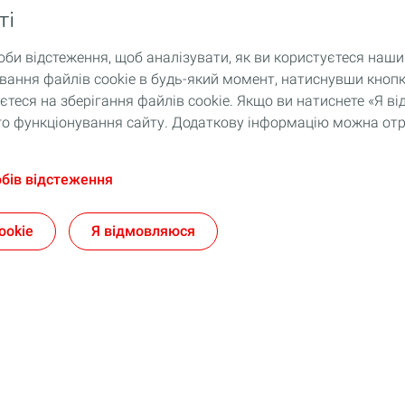
ті
оби відстеження, щоб аналізувати, як ви користуєтеся наш
ання файлів cookie в будь-який момент, натиснувши кнопк
теся на зберігання файлів cookie. Якщо ви натиснете «Я 
ного функціонування сайту. Додаткову інформацію можна от
обів відстеження
ookie
Я відмовляюся