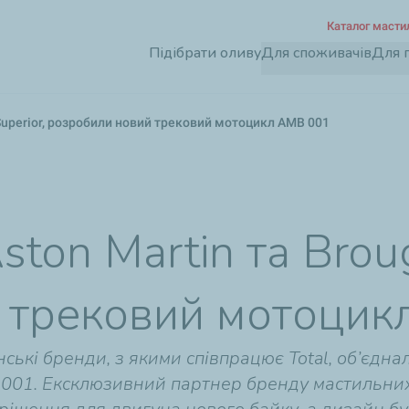
Перейти
Каталог масти
до
Підібрати оливу
Для споживачів
Для 
основного
вмісту
 Superior, розробили новий трековий мотоцикл AMB 001
ston Martin та Broug
 трековий мотоци
нські бренди, з якими співпрацює Total, об’єдн
B 001. Ексклюзивний партнер бренду мастильних