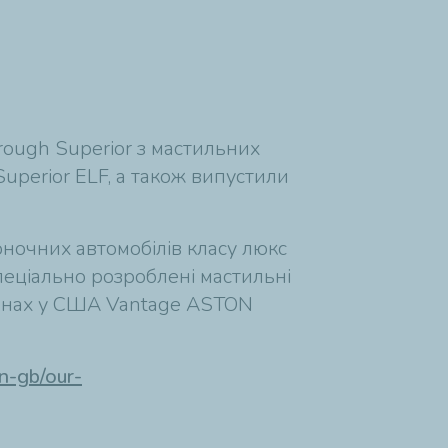
rough Superior з мастильних
uperior ELF, а також випустили
оночних автомобілів класу люкс
спеціально розроблені мастильні
гонах у США Vantage ASTON
n-gb/our-