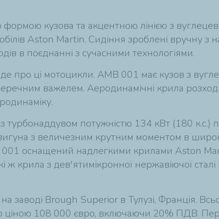
формою кузова та акцентною лінією з вуглецев
білів Aston Martin. Сидіння зроблені вручну з н
ів в поєднанні з сучасними технологіями.
йде про ці мотоцикли. AMB 001 має кузов з вугл
речним важелем. Аеродинамічні крила розходять
родинаміку.
урбонаддувом потужністю 134 кВт (180 к.с.) пр
вигуна з величезним крутним моментом в широко
 001 оснащений надлегкими крилами Aston Martin
кі ж крила з дев'ятимікронної нержавіючої стал
на заводі Brough Superior в Тулузі, Франція. В
ю ціною 108 000 євро, включаючи 20% ПДВ. Пер