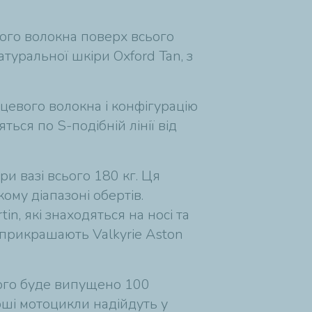
ого волокна поверх всього
атуральної шкіри Oxford Tan, з
ецевого волокна і конфігурацію
ся по S-подібній лінії від
и вазі всього 180 кг. Ця
му діапазоні обертів.
, які знаходяться на носі та
і прикрашають Valkyrie Aston
сього буде випущено 100
ші мотоцикли надійдуть у