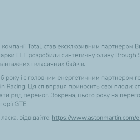
 компанії Total, став ексклюзивним партнером B
 марки ELF розробили синтетичну оливу Brough S
інтажних і класичних байків.
016 року і є головним енергетичним партнером г
tin Racing. Ця співпраця приносить свої плоди: 
ати ряд перемог. Зокрема, цього року на пере
орії GTE.
ласка, відвідайте:
https://www.astonmartin.com/e