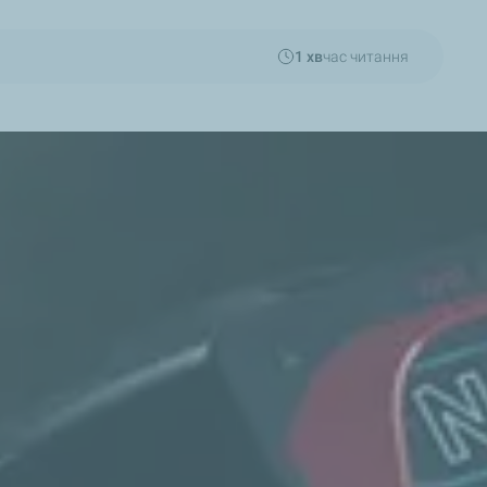
1 хв
час читання