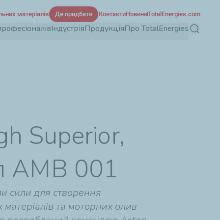
льних матеріалів
Де придбати
Контакти
Новини
TotalEnergies.com
професіоналів
Індустрія
Продукція
Про TotalEnergies
Пошук
h Superior,
кл AMB 001
али сили для створення
 матеріалів та моторних олив