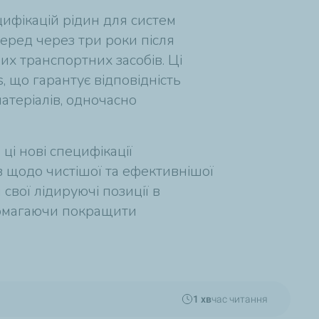
цифікацій рідин для систем
еред через три роки після
их транспортних засобів. Ці
, що гарантує відповідність
матеріалів, одночасно
і нові специфікації
 щодо чистішої та ефективнішої
свої лідируючі позиції в
опомагаючи покращити
1 хв
час читання