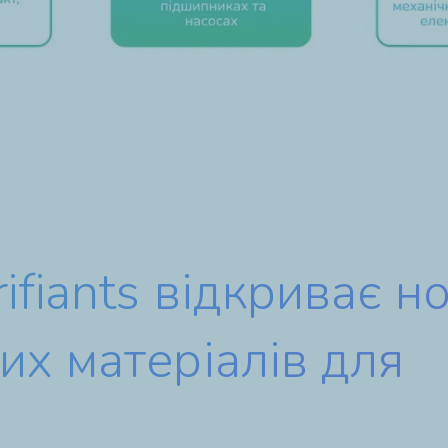
rifiants відкриває н
их матеріалів для