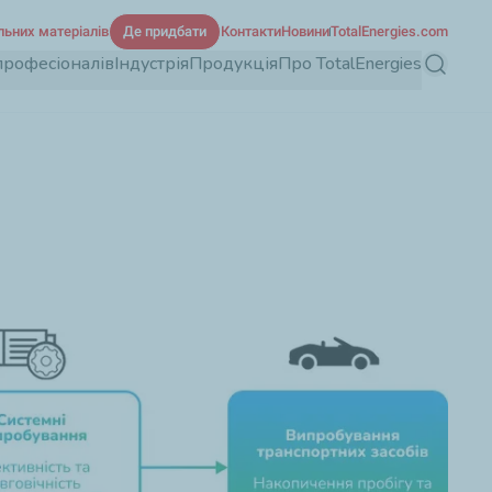
льних матеріалів
Де придбати
Контакти
Новини
TotalEnergies.com
професіоналів
Індустрія
Продукція
Про TotalEnergies
Пошук