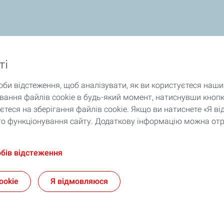
ті
оби відстеження, щоб аналізувати, як ви користуєтеся наш
ання файлів cookie в будь-який момент, натиснувши кнопк
теся на зберігання файлів cookie. Якщо ви натиснете «Я 
ного функціонування сайту. Додаткову інформацію можна от
обів відстеження
ookie
Я відмовляюся