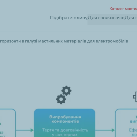
Перейти
Каталог масти
до
Підібрати оливу
Для споживачів
Для 
основного
вмісту
ві горизонти в галузі мастильних матеріалів для електромобілів