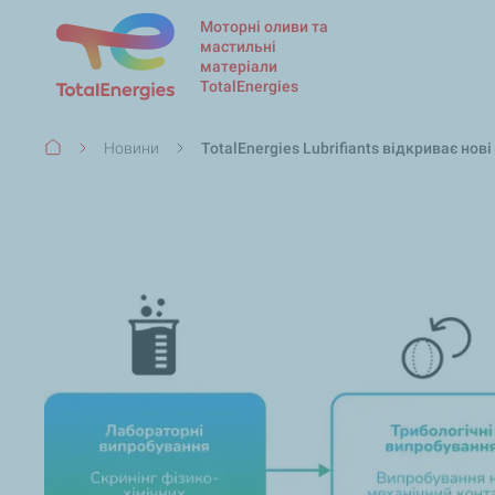
Моторні оливи та
мастильні
матеріали
TotalEnergies
Рядок
Новини
TotalEnergies Lubrifiants відкриває но
навіґації