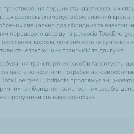
ила про створення перших стандартизованих спе
m
). Ця розробка знаменує собою значний крок вп
зроблених спеціально для гібридних та електричн
ям передового досвіду та ресурсів TotalEnergies
 окислення, корозія, довговічність та сумісність 
ивність електричних трансмісій та двигунів.
обування транспортних засобів гарантують, що ц
дповідають конкретним потребам автовиробників
TotalEnergies Lubrifiants продовжує зміцнювати 
ктричних та гібридних транспортних засобів, д
ну продуктивність електромобілів.