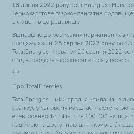
18 липня 2022 року
TotalEnergies і Новат
Термокарстове газоконденсатне родовище в 
вкладені в це родовище.
Відповідно до російських нормативних акт
продажу акцій.
25 серпня 2022 року
російс
TotalEnergies і Новатек 26 серпня 2022 ро
стадія продажу має завершитися у вересні 
***
Про TotalEnergies
TotalEnergies – міжнародна компанія із д
реалізує у світовому масштабі нафту та біо
електроенергію. Більш як 100 000 наших сп
надійною та доступною для якомога більшої
розвиток у всіх його аспектах в основу своє