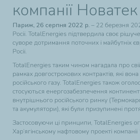
компанії Новатек
Париж, 26 серпня 2022 р.
– 22 березня 20
Росії. TotalEnergies підтвердила своє рішуч
суворе дотримання поточних і майбутніх єв
Росії.
TotalEnergies таким чином нагадала про сві
рамках довгострокових контрактів, які вон
російського газу. TotalEnergies також оголо
стосуються енергозабезпечення континенту.
внутрішнього російського ринку (Термокарс
та акумулятори), які були призупинені прот
Застосовуючи ці принципи, TotalEnergies ог
Хар’ягінському нафтовому проекті компанії