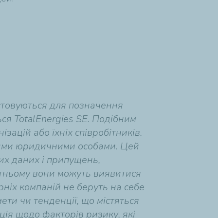
ристовуються для позначення
ся TotalEnergies SE. Подібним
зацій або їхніх співробітників.
емими юридичними особами. Цей
их даних і припущень,
утньому вони можуть виявитися
ірніх компаній не беруть на себе
ти чи тенденції, що містяться
ція щодо факторів ризику, які