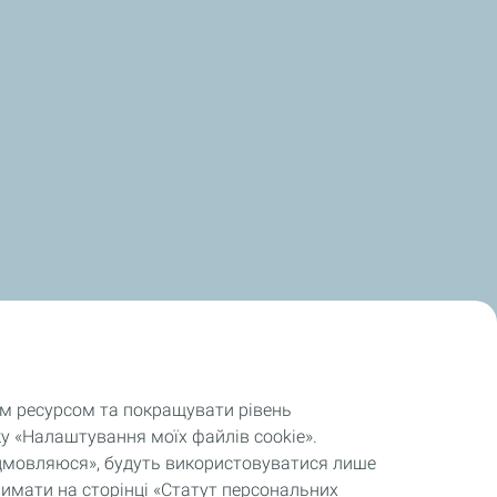
им ресурсом та покращувати рівень
у «Налаштування моїх файлів cookie».
відмовляюся», будуть використовуватися лише
римати на сторінці «Статут персональних