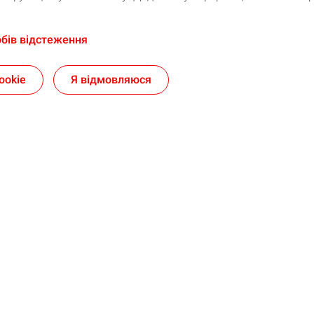
обів відстеження
ookie
Я відмовляюся
Приєднуйтесь до TotalEnergies
іоналів
Продукція
і мастильні матеріали за
Онлайн каталог продукції