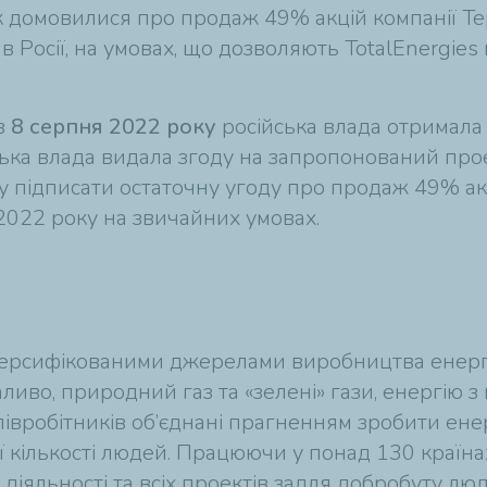
ек домовилися про продаж 49% акцій компанії Те
Росії, на умовах, що дозволяють TotalEnergies 
ів
8 серпня 2022 року
російська влада отримала 
ька влада видала згоду на запропонований прое
ку підписати остаточну угоду про продаж 49% ак
2022 року на звичайних умовах.
иверсифікованими джерелами виробництва енергі
паливо, природний газ та «зелені» гази, енергію
івробітників об’єднані прагненням зробити ене
 кількості людей. Працюючи у понад 130 країнах
ї діяльності та всіх проектів задля добробуту лю