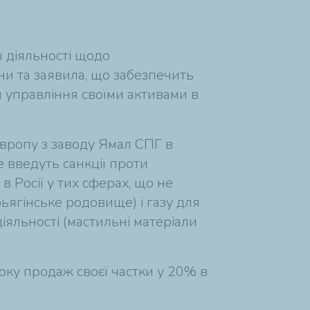
ї діяльності щодо
їни та заявила, що забезпечить
я управління своїми активами в
Європу з заводу Ямал СПГ в
 введуть санкції проти
в Росії у тих сферах, що не
ьягінське родовище) і газу для
іяльності (мастильні матеріали
оку продаж своєї частки у 20% в