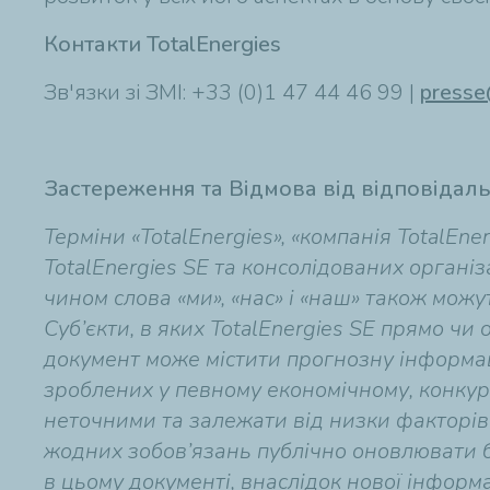
Контакти TotalEnergies
Зв'язки зі ЗМІ: +33 (0)1 47 44 46 99 |
presse
Застереження та Відмова від відповідаль
Терміни «TotalEnergies», «компанія TotalE
TotalEnergies SE та консолідованих органі
чином слова «ми», «нас» і «наш» також можу
Суб’єкти, в яких TotalEnergies SE прямо ч
документ може містити прогнозну інформаці
зроблених у певному економічному, конку
неточними та залежати від низки факторів ри
жодних зобов’язань публічно оновлювати б
в цьому документі, внаслідок нової інформа