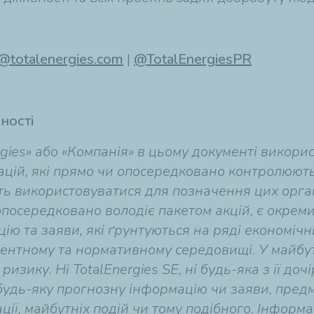
@totalenergies.com
|
@TotalEnergiesPR
ності
nergies» або «Компанія» в цьому документі вико
зацій, які прямо чи опосередковано контролюють
ть використовуватися для позначення цих органі
и опосередковано володіє пакетом акцій, є окр
ю та заяви, які ґрунтуються на ряді економічн
рентному та нормативному середовищі. У майб
зику. Ні TotalEnergies SE, ні будь-яка з її доч
удь-яку прогнозну інформацію чи заяви, предме
ції, майбутніх подій чи тому подібного. Інформа