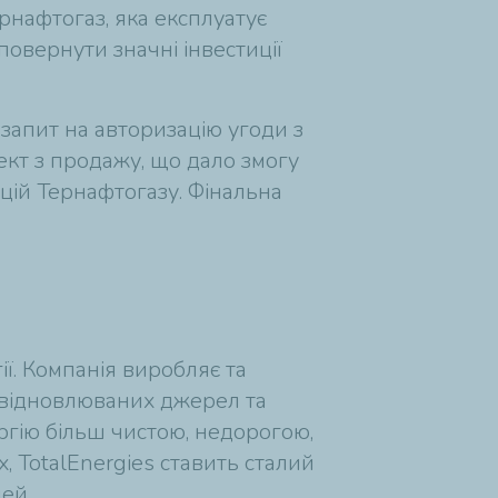
рнафтогаз, яка експлуатує
повернути значні інвестиції
запит на авторизацію угоди з
кт з продажу, що дало змогу
цій Тернафтогазу. Фінальна
ї. Компанія виробляє та
 з відновлюваних джерел та
ргію більш чистою, недорогою,
, TotalEnergies ставить сталий
дей.