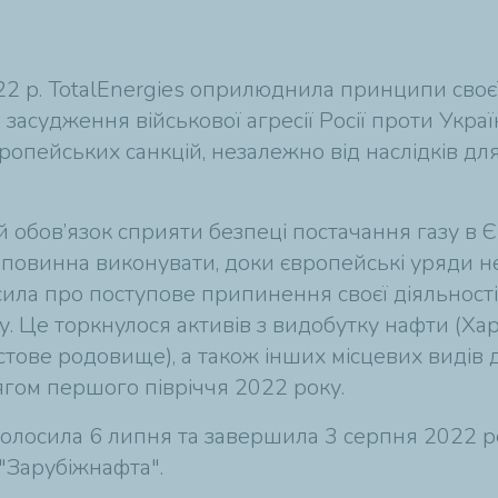
22 р. TotalEnergies оприлюднила принципи своє
е засудження військової агресії Росії проти Укра
ропейських санкцій, незалежно від наслідків дл
й обов’язок сприяти безпеці постачання газу в 
а повинна виконувати, доки європейські уряди не
сила про поступове припинення своєї діяльності 
 Це торкнулося активів з видобутку нафти (Хар
тове родовище), а також інших місцевих видів д
ягом першого півріччя 2022 року.
олосила 6 липня та завершила 3 ​​серпня 2022 р
 "Зарубіжнафта".