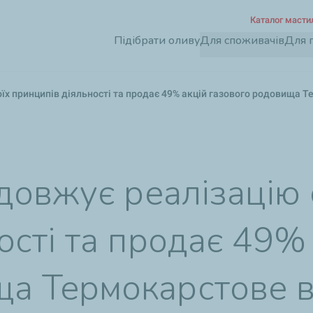
Перейти
Каталог масти
до
Підібрати оливу
Для споживачів
Для 
основного
вмісту
оїх принципів діяльності та продає 49% акцій газового родовища Т
одовжує реалізацію 
ості та продає 49%
а Термокарстове в 