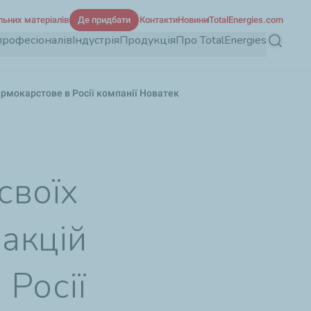
льних матеріалів
Де придбати
Контакти
Новини
TotalEnergies.com
професіоналів
Індустрія
Продукція
Про TotalEnergies
Пошук
ермокарстове в Росії компанії Новатек
своїх
 акцій
Росії