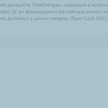
бо діяльність TotalEnergies, надається в остан
gies SE до французького регулятора цінних пап
ної до Комісії з цінних паперів і бірж США (SEC)