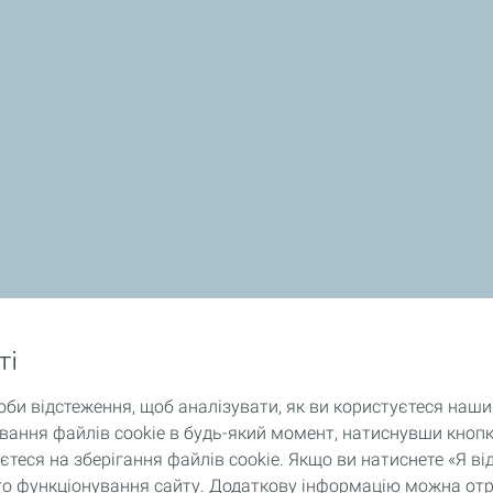
ті
оби відстеження, щоб аналізувати, як ви користуєтеся наш
ання файлів cookie в будь-який момент, натиснувши кнопк
теся на зберігання файлів cookie. Якщо ви натиснете «Я 
ного функціонування сайту. Додаткову інформацію можна от