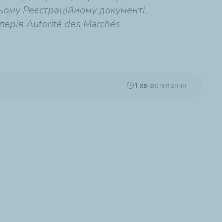
ньому Реєстраційному документі,
ерів Autorité des Marchés
.
1 хв
час читання