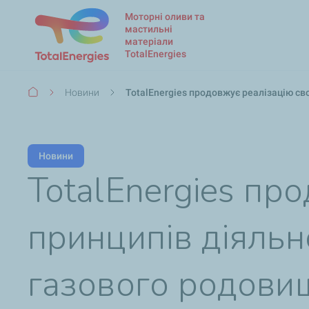
Моторні оливи та
мастильні
матеріали
TotalEnergies
Рядок
Новини
TotalEnergies продовжує реалізацію св
навіґації
Новини
TotalEnergies пр
принципів діяльн
газового родовищ