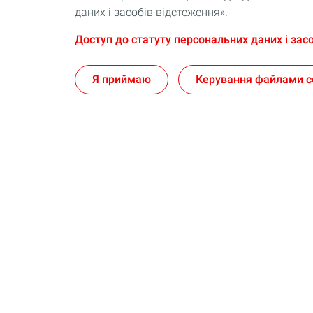
даних і засобів відстеження».
Доступ до статуту персональних даних і зас
Я приймаю
Керування файлами c
Для споживачів
Для профес
Підібрати оливу
Індустріальн
сегментами