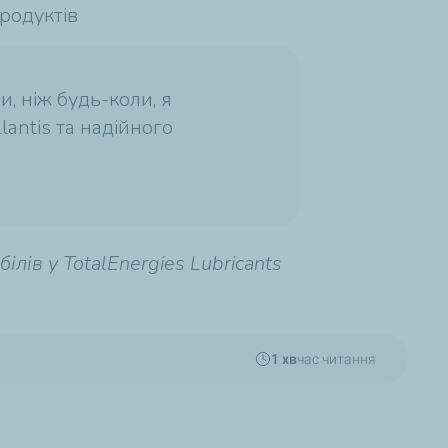
продуктів
, ніж будь-коли, я
antis та надійного
ів у TotalEnergies Lubricants
1 хв
час читання