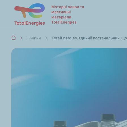
Моторні оливи та
мастильні
матеріали
TotalEnergies
Рядок
Новини
TotalEnergies, єдиний постачальник, що
навіґації