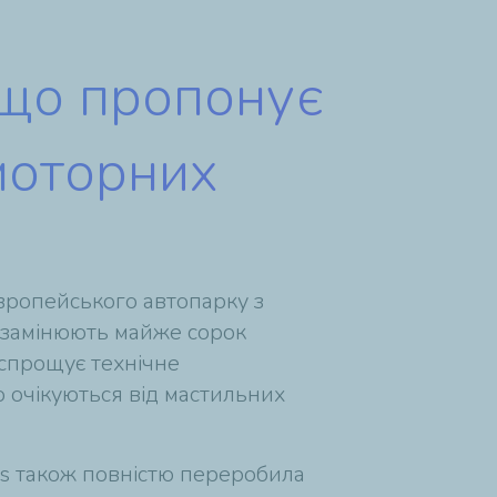
 що пропонує
 моторних
 європейського автопарку з
 замінюють майже сорок
 спрощує технічне
 очікуються від мастильних
tis також повністю переробила