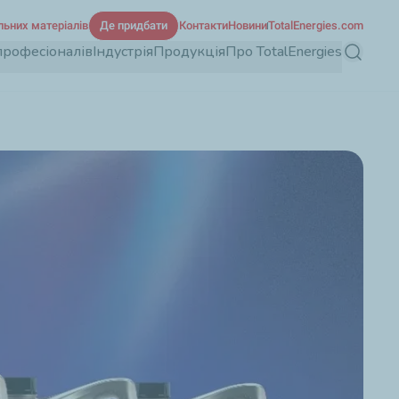
льних матеріалів
Де придбати
Контакти
Новини
TotalEnergies.com
професіоналів
Індустрія
Продукція
Про TotalEnergies
Пошук