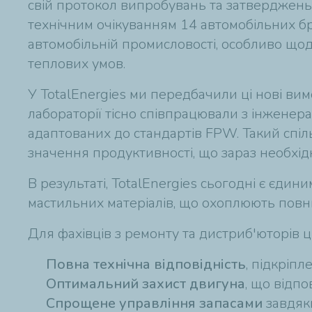
свій протокол випробувань та затверджень
технічним очікуванням 14 автомобільних бр
автомобільній промисловості, особливо щодо
теплових умов.
У TotalEnergies ми передбачили ці нові ви
лабораторії тісно співпрацювали з інженера
адаптованих до стандартів FPW. Такий спіль
значення продуктивності, що зараз необхідн
В результаті, TotalEnergies сьогодні є єди
мастильних матеріалів, що охоплюють повний
Для фахівців з ремонту та дистриб'юторів 
Повна технічна відповідність
, підкріп
Оптимальний захист двигуна
, що відп
Спрощене управління запасами
завдяк