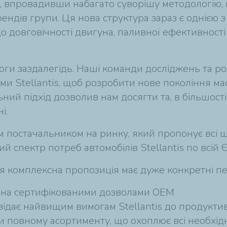
, впровадивши набагато суворішу методологію,
ендів групи. Ця нова структура зараз є однією 
 довговічності двигуна, паливної ефективності 
моги заздалегідь. Наші команди досліджень та р
ми Stellantis, щоб розробити нове покоління ма
ний підхід дозволив нам досягти та, в більшост
і.
ним постачальником на ринку, який пропонує всі 
 спектр потреб автомобілів Stellantis по всій Є
ця комплексна пропозиція має дуже конкретні п
лена сертифікованими дозволами OEM
овідає найвищим вимогам Stellantis до продукти
и повному асортименту, що охоплює всі необхідн