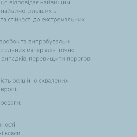
 що відповідає найвищим
з найвимогливіших в
та стійкості до екстремальних
озробок та випробувальні
стильних матеріалів, точно
і випадків, перевищити порогові
шість офіційно схвалених
вропі.
ереваги:
вності
і класи