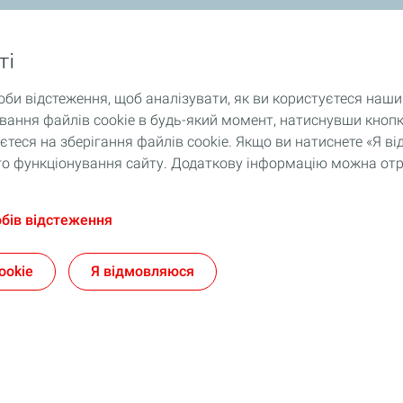
ті
оби відстеження, щоб аналізувати, як ви користуєтеся наш
ання файлів cookie в будь-який момент, натиснувши кнопк
теся на зберігання файлів cookie. Якщо ви натиснете «Я 
ного функціонування сайту. Додаткову інформацію можна от
обів відстеження
ookie
Я відмовляюся
Приєднуйтесь до TotalEnergies