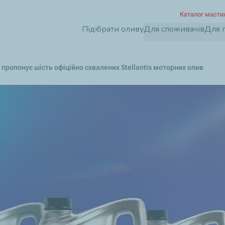
Перейти
Каталог масти
до
Підібрати оливу
Для споживачів
Для 
основного
вмісту
 пропонує шість офіційно схвалених Stellantis моторних олив