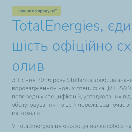
Новини по продукції
TotalEnergies, є
шість офіційно сх
олив
З 1 січня 2026 року Stellantis зробила зна
впровадженням нових специфікацій FPW9.5
попередніх специфікацій, успадкованих від
обслуговування по всій мережі, водночас з
матеріалів.
У TotalEnergies ця еволюція являє собою на