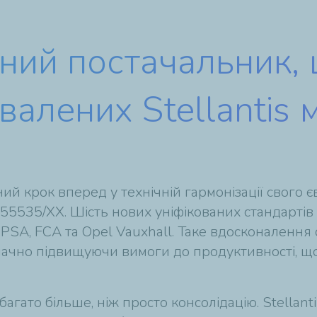
диний постачальник,
валених Stellantis
чний крок вперед у технічній гармонізації свого
5535/XX. Шість нових уніфікованих стандартів
 PSA, FCA та Opel Vauxhall. Таке вдосконалення
начно підвищуючи вимоги до продуктивності, що
багато більше, ніж просто консолідацію. Stellan