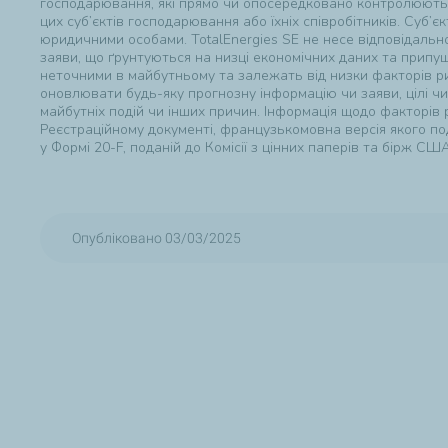
господарювання, які прямо чи опосередковано контролюються
цих суб’єктів господарювання або їхніх співробітників. Суб’
юридичними особами. TotalEnergies SE не несе відповідально
заяви, що ґрунтуються на низці економічних даних та прип
неточними в майбутньому та залежать від низки факторів ризи
оновлювати будь-яку прогнозну інформацію чи заяви, цілі чи т
майбутніх подій чи інших причин. Інформація щодо факторів 
Реєстраційному документі, французькомовна версія якого под
у Формі 20-F, поданій до Комісії з цінних паперів та бірж США
Опубліковано 03/03/2025