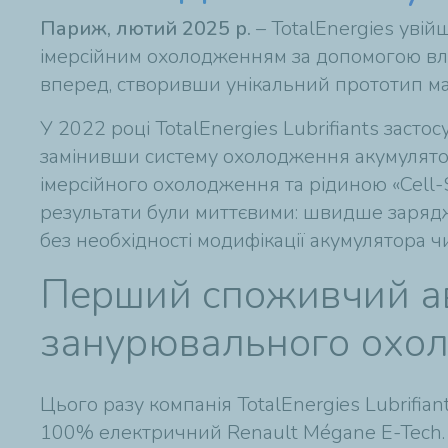
Париж, лютий 2025 р.
– TotalEnergies увій
імерсійним охолодженням за допомогою влас
вперед, створивши унікальний прототип ма
У 2022 році TotalEnergies Lubrifiants заст
замінивши систему охолодження акумулятор
імерсійного охолодження та рідиною «Cell-S
результати були миттєвими: швидше зарядж
без необхідності модифікації акумулятора чи
Перший споживчий ав
занурювального охо
Цього разу компанія TotalEnergies Lubrifia
100% електричний Renault Mégane E-Tech.