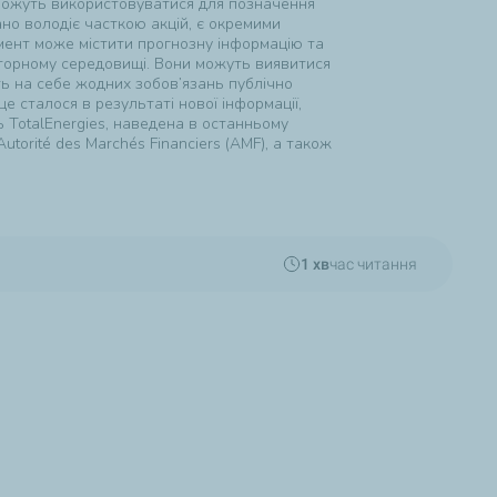
 можуть використовуватися для позначення
ано володіє часткою акцій, є окремими
умент може містити прогнозну інформацію та
яторному середовищі. Вони можуть виявитися
уть на себе жодних зобов’язань публічно
це сталося в результаті нової інформації,
ь TotalEnergies, наведена в останньому
torité des Marchés Financiers (AMF), а також
1 хв
час читання