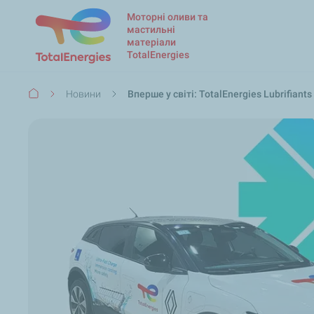
Моторні оливи та
мастильні
матеріали
TotalEnergies
Рядок
Новини
Вперше у світі: TotalEnergies Lubrifia
навіґації