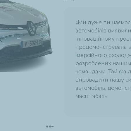
«Ми дуже пишаємося
автомобілів виявили
інноваційному проек
продемонструвала в
імерсійного охолод
розроблених нашим
командами. Той факт
впровадити нашу си
автомобіль, демонстр
масштабах».
***