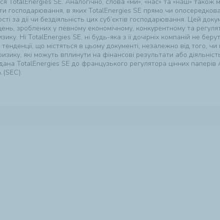
 TotalEnergies SE. Аналогічно, слова «ми», «нас» та «наш» також
єкти господарювання, в яких TotalEnergies SE прямо чи опосередков
сті за дії чи бездіяльність цих суб’єктів господарювання. Цей док
ущень, зроблених у певному економічному, конкурентному та регул
ку. Ні TotalEnergies SE, ні будь-яка з її дочірніх компаній не бер
енденції, що містяться в цьому документі, незалежно від того, чи 
ризику, які можуть вплинути на фінансові результати або діяльніст
ана TotalEnergies SE до французького регулятора цінних паперів Au
 (SEC).