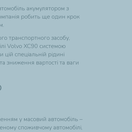
втомобіль акумулятором з
компанія робить ще один крок
м.
ого транспортного засобу,
лі Volvo XC90 системою
и цій спеціальній рідині
а зниження вартості та ваги
ю
дженням у масовий автомобіль –
еному споживчому автомобілі,