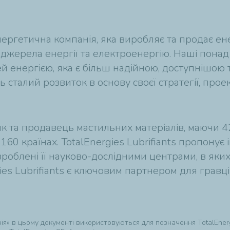
нергетична компанія, яка виробляє та продає ене
 джерела енергії та електроенергію. Наші понад
енергією, яка є більш надійною, доступнішою та
сталий розвиток в основу своєї стратегії, проект
ик та продавець мастильних матеріалів, маючи 
 160 країнах. TotalEnergies Lubrifiants пропонує
озроблені її науково-дослідними центрами, в яки
ies Lubrifiants є ключовим партнером для гравц
анія» в цьому документі використовуються для позначення TotalEner