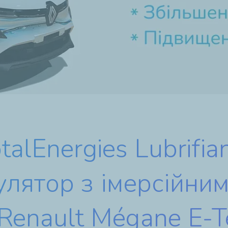
talEnergies Lubrifia
улятор з імерсійни
Renault Mégane E-T