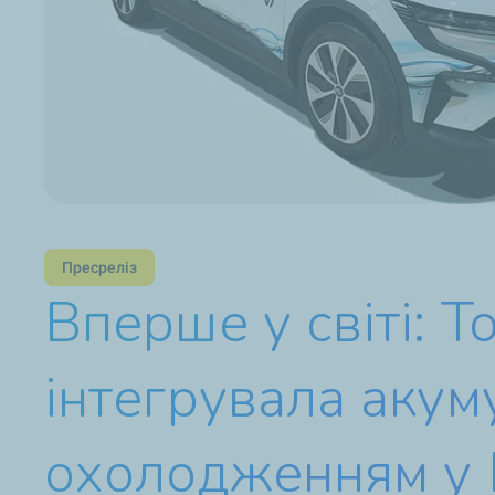
Пресреліз
Вперше у світі: To
інтегрувала акум
охолодженням у 