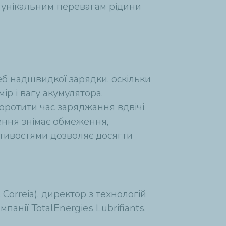
и унікальним перевагам рідини
б надшвидкої зарядки, оскільки
р і вагу акумулятора,
оротити час заряджання вдвічі
ення знімає обмеження,
астивостями дозволяє досягти
Correia), директор з технологій
панії TotalEnergies Lubrifiants,