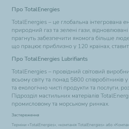
Про TotalEnergies
TotalEnergies – це глобальна інтегрована е
природний газ та зелені гази, відновлювані
прагнуть забезпечити якомога більше людей 
що працює приблизно у 120 країнах, ставить 
Про TotalEnergies Lubrifiants
TotalEnergies – провідний світовий виробн
всьому світу та понад 5800 співробітників у
та екологічно чисті продукти та послуги, р
Підрозділ мастильних матеріалів TotalEnerg
промисловому та морському ринках.
Застереження
Терміни «TotalEnergies», «компанія TotalEnergies» або «Комп