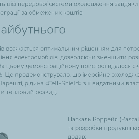
сть цієї передової системи охолодження завдяк
нтеграції за обмежених коштів.
майбутнього
рів вважається оптимальним рішенням для потре
іння електромобілів, дозволяючи зменшити розмі
На цьому демонстраційному пристрої вдалося ск
6%. Це продемонструвало, що імерсійне охолодж
 Нарешті, рідина «Cell-Shield» з її видатними вл
и тепловий розкид.
Паскаль Коррейя (Pascal 
та розробки продукції ком
додав: