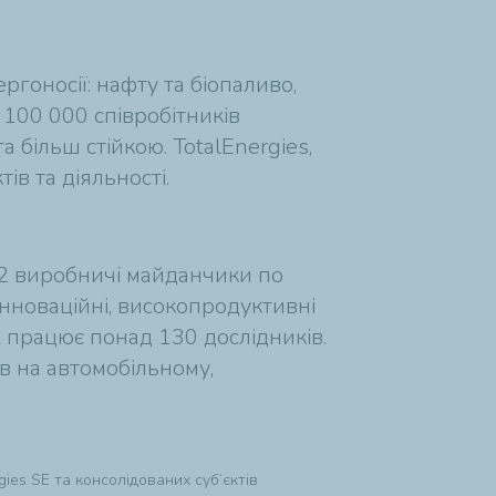
ргоносії: нафту та біопаливо,
 100 000 співробітників
 більш стійкою. TotalEnergies,
ів та діяльності.
42 виробничі майданчики по
 інноваційні, високопродуктивні
х працює понад 130 дослідників.
ів на автомобільному,
gies SE та консолідованих суб’єктів