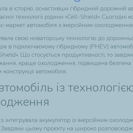
шла в історію, оснастивши гібридний дорожній а
ної технології рідини «Cell-Shield». Сьогодні 
с-маркет автомобіля з імерсійним охолодження
осувала свою новаторську технологію до дорожнь
а в підключаємому гібридному (PHEV) автомобі
hield». Що стосується продуктивності, то завдяк
ання, краще охолодження, підвищена безпека т
 конструкції автомобіля.
томобіль із технологіє
лодження
nts інтегрувала акумулятор із імерсійним охоло
 Завдяки цьому проєкту на широко розповсюдж