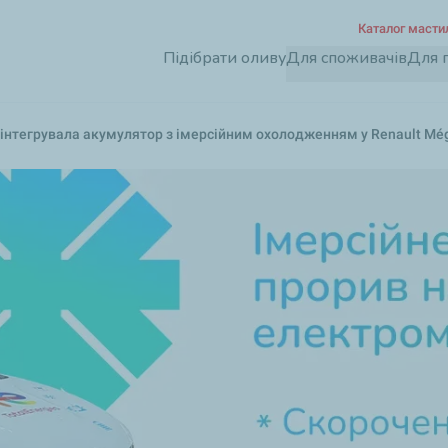
Перейти
Каталог масти
до
Підібрати оливу
Для споживачів
Для 
основного
вмісту
nts інтегрувала акумулятор з імерсійним охолодженням у Renault Mé