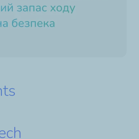
nts
м
ech