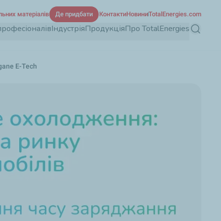
льних матеріалів
Де придбати
Контакти
Новини
TotalEnergies.com
професіоналів
Індустрія
Продукція
Про TotalEnergies
Пошук
gane E-Tech