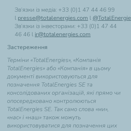
Зв’язки із медіа: +33 (0)1 47 44 46 99
l
presse@totalenergies.com
l
@TotalEnergi
Зв’язки із інвесторами: +33 (0)1 47 44
46 46 l
ir@totalenergies.com
Застереження
Терміни «TotalEnergies», «Компанія
TotalEnergies» або «Компанія» в цьому
документі використовуються для
позначення TotalEnergies SE та
консолідованих організацій, які прямо чи
опосередковано контролюються
TotalEnergies SE. Так само слова «ми»,
«нас» і «наш» також можуть
використовуватися для позначення цих