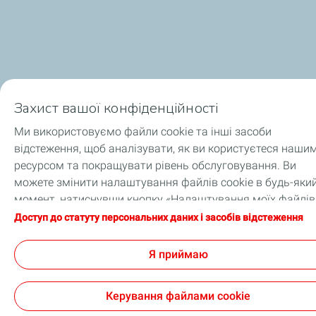
Захист вашої конфіденційності
Ми використовуємо файли cookie та інші засоби
відстеження, щоб аналізувати, як ви користуєтеся наши
ресурсом та покращувати рівень обслуговування. Ви
можете змінити налаштування файлів cookie в будь-яки
момент, натиснувши кнопку «Налаштування моїх файлів
cookie». Натискаючи кнопку «Я приймаю», ви погоджуєте
Доступ до статуту персональних даних і засобів відстеження
на зберігання файлів cookie. Якщо ви натиснете «Я
відмовляюся», будуть використовуватися лише технічні
Я приймаю
файли cookie, необхідні для належного функціонування
сайту. Додаткову інформацію можна отримати на сторін
Керування файлами cookie
«Статут персональних даних і засобів відстеження».