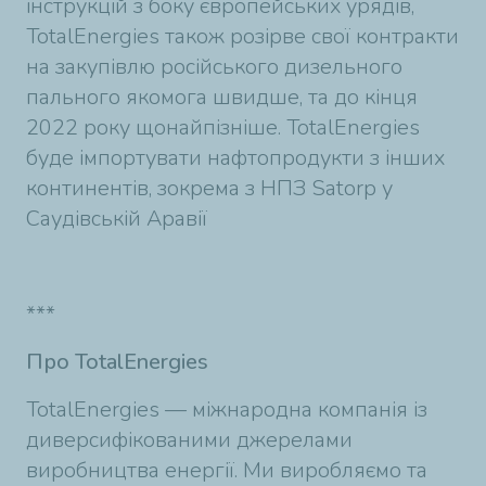
інструкцій з боку європейських урядів,
TotalEnergies також розірве свої контракти
на закупівлю російського дизельного
пального якомога швидше, та до кінця
2022 року щонайпізніше. TotalEnergies
буде імпортувати нафтопродукти з інших
континентів, зокрема з НПЗ Satorp у
Саудівській Аравії
***
Про TotalEnergies
TotalEnergies — міжнародна компанія із
диверсифікованими джерелами
виробництва енергії. Ми виробляємо та