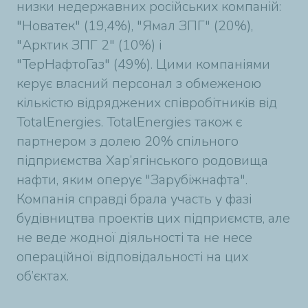
низки недержавних російських компаній:
"Новатек" (19,4%), "Ямал ЗПГ" (20%),
"Арктик ЗПГ 2" (10%) і
"ТерНафтоГаз" (49%). Цими компаніями
керує власний персонал з обмеженою
кількістю відряджених співробітників від
TotalEnergies. TotalEnergies також є
партнером з долею 20% спільного
підприємства Хар’ягінського родовища
нафти, яким оперує "Зарубіжнафта".
Компанія справді брала участь у фазі
будівництва проектів цих підприємств, але
не веде жодної діяльності та не несе
операційної відповідальності на цих
об’єктах.