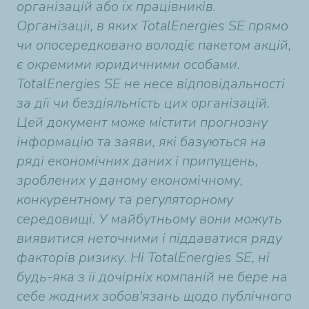
організацій або їх працівників.
Організації, в яких TotalEnergies SE прямо
чи опосередковано володіє пакетом акцій,
є окремими юридичними особами.
TotalEnergies SE не несе відповідальності
за дії чи бездіяльність цих організацій.
Цей документ може містити прогнозну
інформацію та заяви, які базуються на
ряді економічних даних і припущень,
зроблених у даному економічному,
конкурентному та регуляторному
середовищі. У майбутньому вони можуть
виявитися неточними і піддаватися ряду
факторів ризику. Ні TotalEnergies SE, ні
будь-яка з її дочірніх компаній не бере на
себе жодних зобов'язань щодо публічного