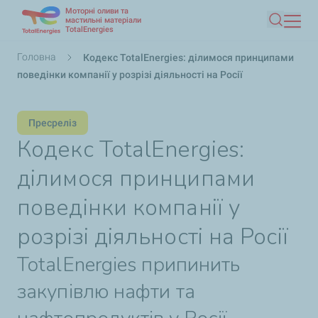
Моторні оливи та
Перейти
мастильні матеріали
TotalEnergies
Пошук
до
основного
Рядок
Головна
Кодекс TotalEnergies: ділимося принципами
вмісту
навіґації
поведінки компанії у розрізі діяльності на Росії
Пресреліз
Кодекс TotalEnergies:
ділимося принципами
поведінки компанії у
розрізі діяльності на Росії
TotalEnergies припинить
закупівлю нафти та