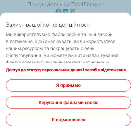
Приєднуйтесь до TotalEnergies
Захист вашої конфіденційності
Ми використовуємо файли cookie та інші засоби
Для споживачів
відстеження, щоб аналізувати, як ви користуєтеся
нашим ресурсом та покращувати рівень
Для професіоналів
обслуговування. Ви можете змінити налаштування
файлів cookie в будь-який момент, натиснувши
Продукція
кнопку «Налаштування моїх файлів cookie».
Доступ до статуту персональних даних і засобів відстеження
Натискаючи кнопку «Я приймаю», ви погоджуєтеся на
Про TotalEnergies
зберігання файлів cookie. Якщо ви натиснете «Я
Я приймаю
відмовляюся», будуть використовуватися лише
технічні файли cookie, необхідні для належного
Керування файлами cookie
функціонування сайту. Додаткову інформацію можна
отримати на сторінці «Статут персональних даних і
Офіційне повідомлення
Файли cookie та персональні дані
Цифрова доступність: часткова відповідність
Cookies
засобів відстеження».
Я відмовляюся
TotalEnergies 2026