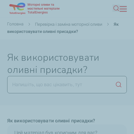
Моторні оливи та
Перейти
мастильні матеріали
TotalEnergies
Пошук
до
основного
Рядок
Головна
Перевірка і заміна моторної оливи
Як
вмісту
навіґації
використовувати оливні присадки?
Як використовувати
оливні присадки?
Запуст
Як використовувати оливні присадки?
Цей матеріал був корисним для вас?