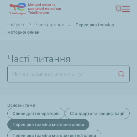
Моторні оливи та
Перейти
мастильні матеріали
TotalEnergies
Пошук
до
основного
Рядок
Головна
Часті питання
Перевірка і заміна
вмісту
навіґації
моторної оливи
Часті питання
Запуст
Основні теми
Оливи для генераторів
Стандарти та специфікації
Перевірка і заміна моторної оливи
Перевірка і заміна мотоциклетної оливи