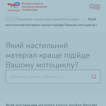
Моторні оливи та
Перейти
мастильні матеріали
TotalEnergies
Пошук
до
основного
Рядок
...
Перевірка і заміна мотоциклетної оливи
Який
вмісту
навіґації
мастильний матеріал краще підійде Вашому мотоциклу?
Який мастильний
матеріал краще підійде
Вашому мотоциклу?
Запуст
Який мастильний матеріал краще підійде Вашому