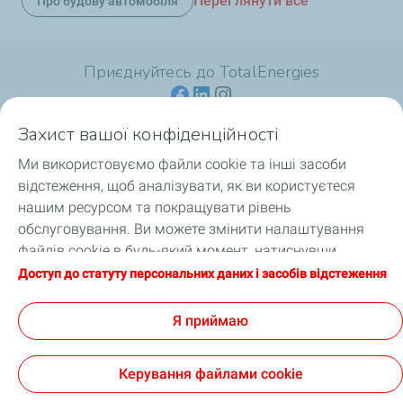
Переглянути все
Про будову автомобіля
Приєднуйтесь до TotalEnergies
Захист вашої конфіденційності
Ми використовуємо файли cookie та інші засоби
Для споживачів
відстеження, щоб аналізувати, як ви користуєтеся
нашим ресурсом та покращувати рівень
Для професіоналів
обслуговування. Ви можете змінити налаштування
файлів cookie в будь-який момент, натиснувши
Продукція
кнопку «Налаштування моїх файлів cookie».
Доступ до статуту персональних даних і засобів відстеження
Натискаючи кнопку «Я приймаю», ви погоджуєтеся на
Про TotalEnergies
зберігання файлів cookie. Якщо ви натиснете «Я
Я приймаю
відмовляюся», будуть використовуватися лише
технічні файли cookie, необхідні для належного
Керування файлами cookie
функціонування сайту. Додаткову інформацію можна
отримати на сторінці «Статут персональних даних і
Офіційне повідомлення
Файли cookie та персональні дані