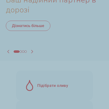
сільськогосподарської
війни в Україні
дорозі
техніки
Дізнатись більше
Дізнатись більше
Дізнатись більше
Підібрати оливу