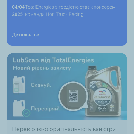
04/04
TotalEnergies з гордістю стає спонсором
2025
команди Lion Truck Racing!
Детальніше
Перевіряємо оригінальність каністри