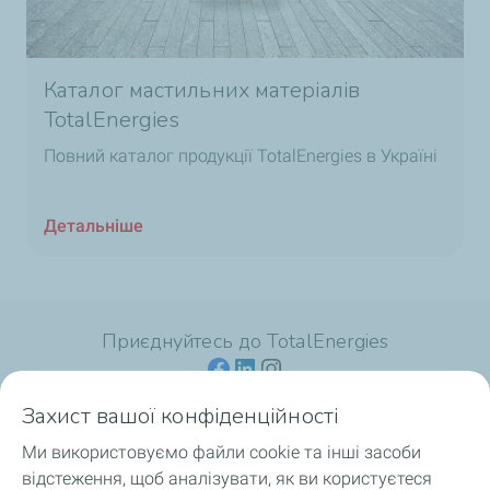
Каталог мастильних матеріалів
TotalEnergies
Повний каталог продукції TotalEnergies в Україні
Детальніше
Приєднуйтесь до TotalEnergies
Захист вашої конфіденційності
Ми використовуємо файли cookie та інші засоби
Для споживачів
відстеження, щоб аналізувати, як ви користуєтеся