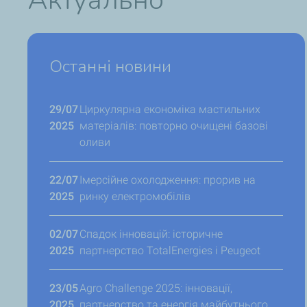
Актуально
Останні новини
29/07
Циркулярна економіка мастильних
2025
матеріалів: повторно очищені базові
оливи
22/07
Імерсійне охолодження: прорив на
2025
ринку електромобілів
02/07
Спадок інновацій: історичне
2025
партнерство TotalEnergies і Peugeot
23/05
Agro Challenge 2025: інновації,
2025
партнерство та енергія майбутнього