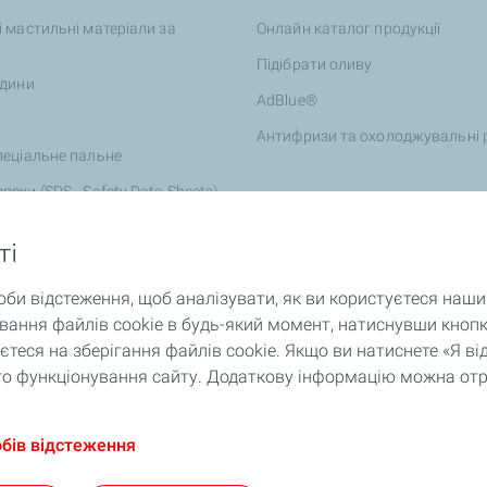
і мастильні матеріали за
Онлайн каталог продукції
Підібрати оливу
ідини
AdBlue®
Антифризи та охолоджувальні 
пеціальне пальне
пеки (SDS - Safety Data Sheets)
ті
оби відстеження, щоб аналізувати, як ви користуєтеся наш
ання файлів cookie в будь-який момент, натиснувши кнопк
теся на зберігання файлів cookie. Якщо ви натиснете «Я 
ного функціонування сайту. Додаткову інформацію можна от
обів відстеження