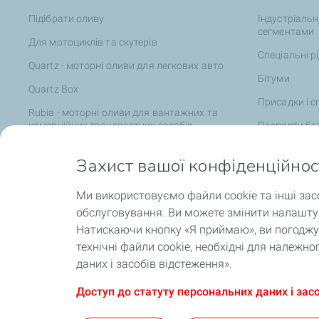
Підібрати оливу
Індустріальн
сегментами
Для мотоциклів та скутерів
Спеціальні р
Quartz - моторні оливи для легкових авто
Бітуми
Quartz Box
Присадки і с
Rubia - моторні оливи для вантажних та
комерційних транспортних засобів
Паспорти без
Agri Range - мастильні матеріали для
Захист вашої конфіденційнос
сільськогосподарської техніки
Позашляхова та будівельна техніка
Ми використовуємо файли cookie та інші зас
Катери та яхти
обслуговування. Ви можете змінити налаштув
Натискаючи кнопку «Я приймаю», ви погоджує
EV Fluids для електротранспорту
технічні файли cookie, необхідні для належ
Партнерські сервісні центри TotalEnergies
даних і засобів відстеження».
Доступ до статуту персональних даних і зас