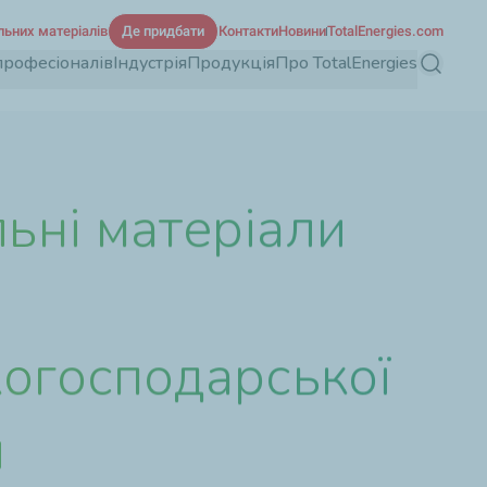
льних матеріалів
Де придбати
Контакти
Новини
TotalEnergies.com
професіоналів
Індустрія
Продукція
Про TotalEnergies
Пошук
ьні матеріали
когосподарської
и