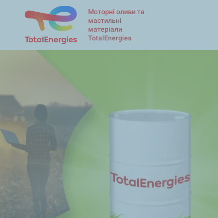
Моторні оливи та
мастильні
матеріали
TotalEnergies