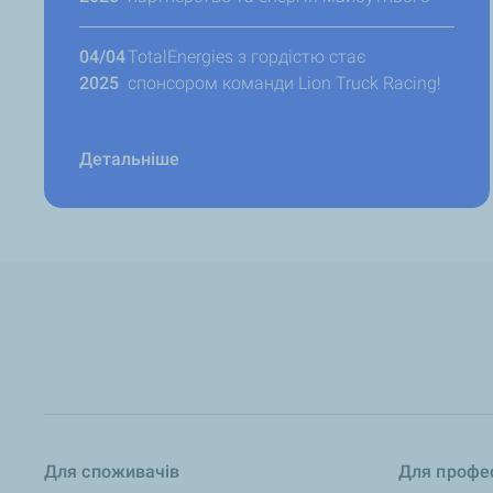
04/04
TotalEnergies з гордістю стає
2025
спонсором команди Lion Truck Racing!
Детальніше
Для споживачів
Для профес