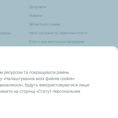
Де купити
Новини
Зв'яжіться з нами
рідини
Часті питання та тематичні статті
Статті про мастильні матеріали
TotalEnergies та спорт
Цінності та зобов'язання
Звітність, регулярна та особлива
им ресурсом та покращувати рівень
інформація
у «Налаштування моїх файлів cookie».
відмовляюся», будуть використовуватися лише
римати на сторінці «Статут персональних